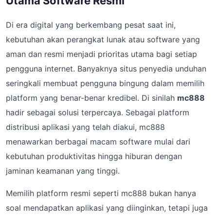
Utama Software Resmi
Di era digital yang berkembang pesat saat ini,
kebutuhan akan perangkat lunak atau software yang
aman dan resmi menjadi prioritas utama bagi setiap
pengguna internet. Banyaknya situs penyedia unduhan
seringkali membuat pengguna bingung dalam memilih
platform yang benar-benar kredibel. Di sinilah
mc888
hadir sebagai solusi terpercaya. Sebagai platform
distribusi aplikasi yang telah diakui, mc888
menawarkan berbagai macam software mulai dari
kebutuhan produktivitas hingga hiburan dengan
jaminan keamanan yang tinggi.
Memilih platform resmi seperti mc888 bukan hanya
soal mendapatkan aplikasi yang diinginkan, tetapi juga