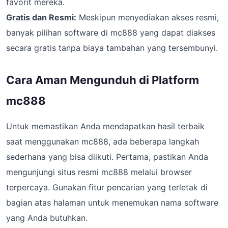
favorit mereka.
Gratis dan Resmi:
Meskipun menyediakan akses resmi,
banyak pilihan software di mc888 yang dapat diakses
secara gratis tanpa biaya tambahan yang tersembunyi.
Cara Aman Mengunduh di Platform
mc888
Untuk memastikan Anda mendapatkan hasil terbaik
saat menggunakan mc888, ada beberapa langkah
sederhana yang bisa diikuti. Pertama, pastikan Anda
mengunjungi situs resmi mc888 melalui browser
terpercaya. Gunakan fitur pencarian yang terletak di
bagian atas halaman untuk menemukan nama software
yang Anda butuhkan.