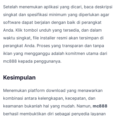
Setelah menemukan aplikasi yang dicari, baca deskripsi
singkat dan spesifikasi minimum yang diperlukan agar
software dapat berjalan dengan baik di perangkat
Anda. Klik tombol unduh yang tersedia, dan dalam
waktu singkat, file installer resmi akan tersimpan di
perangkat Anda. Proses yang transparan dan tanpa
iklan yang mengganggu adalah komitmen utama dari
mc888 kepada penggunanya.
Kesimpulan
Menemukan platform download yang menawarkan
kombinasi antara kelengkapan, kecepatan, dan
keamanan bukanlah hal yang mudah. Namun,
mc888
berhasil membuktikan diri sebagai penyedia layanan