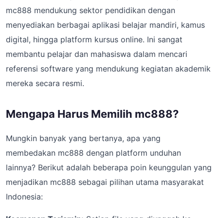
mc888 mendukung sektor pendidikan dengan
menyediakan berbagai aplikasi belajar mandiri, kamus
digital, hingga platform kursus online. Ini sangat
membantu pelajar dan mahasiswa dalam mencari
referensi software yang mendukung kegiatan akademik
mereka secara resmi.
Mengapa Harus Memilih mc888?
Mungkin banyak yang bertanya, apa yang
membedakan mc888 dengan platform unduhan
lainnya? Berikut adalah beberapa poin keunggulan yang
menjadikan mc888 sebagai pilihan utama masyarakat
Indonesia: