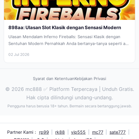
898aa: Ulasan Slot Klasik dengan Sensasi Modern
Ulasan Mendalam Inferno Fireballs: Sensasi Klasik dengan
Sentuhan Modern Pernahkah Anda bertanya-tanya seperti apa
rasanya menggabungkan kesederhanaan mesin slot klasik...
02 Jul 2026
Syarat dan Ketentuan
Kebijakan Privasi
© 2026 mc888 ✅ Platform Terpercaya | Unduh Gratis.
Hak cipta dilindungi undang-undang.
Pengguna harus berusia 18+ tahun. Bermain secara bertanggung jawab.
Partner Kami：
rp99
|
rk88
|
vip555
|
mc77
|
sate777
|