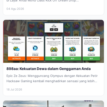
di Layar Anda World Class Kick Off Dream Drop...
04 Agu 2026
898aa: Kekuatan Dewa dalam Genggaman Anda
Epic Ze Zeus: Mengguncang Olympus dengan Kekuatan Petir
Hacksaw Gaming kembali menghadirkan sensasi yang lebih
besar, lebih berani, dan jauh...
18 Jul 2026