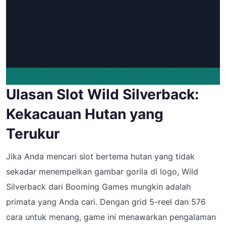
Ulasan Slot Wild Silverback:
Kekacauan Hutan yang
Terukur
Jika Anda mencari slot bertema hutan yang tidak
sekadar menempelkan gambar gorila di logo, Wild
Silverback dari Booming Games mungkin adalah
primata yang Anda cari. Dengan grid 5-reel dan 576
cara untuk menang, game ini menawarkan pengalaman