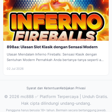
898aa: Ulasan Slot Klasik dengan Sensasi Modern
Ulasan Mendalam Inferno Fireballs: Sensasi Klasik dengan
Sentuhan Modern Pernahkah Anda bertanya-tanya seperti apa
rasanya menggabungkan kesederhanaan mesin slot klasik...
02 Jul 2026
Syarat dan Ketentuan
Kebijakan Privasi
© 2026 mc888 ✅ Platform Terpercaya | Unduh Gratis.
Hak cipta dilindungi undang-undang.
Pengguna harus berusia 18+ tahun. Bermain secara bertanggung jawab.